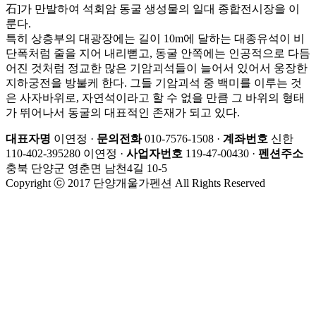
石]가 만발하여 석회암 동굴 생성물의 일대 종합전시장을 이
룬다.
특히 상층부의 대광장에는 길이 10m에 달하는 대종유석이 비
단폭처럼 줄을 지어 내리뻗고, 동굴 안쪽에는 인공적으로 다듬
어진 것처럼 정교한 많은 기암괴석들이 늘어서 있어서 웅장한
지하궁전을 방불케 한다. 그들 기암괴석 중 백미를 이루는 것
은 사자바위로, 자연석이라고 할 수 없을 만큼 그 바위의 형태
가 뛰어나서 동굴의 대표적인 존재가 되고 있다.
대표자명
이연정 ·
문의전화
010-7576-1508 ·
계좌번호
신한
110-402-395280 이연정 ·
사업자번호
119-47-00430 ·
펜션주소
충북 단양군 영춘면 남천4길 10-5
Copyright ⓒ 2017 단양개울가펜션 All Rights Reserved