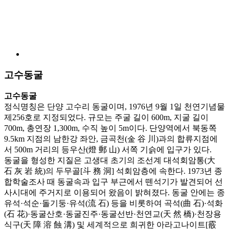
고수동굴
고수동굴
정식명칭은 단양 고수리 동굴이며, 1976년 9월 1일 천연기념물
제256호로 지정되었다. 규모는 주굴 길이 600m, 지굴 길이
700m, 총연장 1,300m, 수직 높이 5m이다. 단양역에서 북동쪽
9.5km 지점의 남한강 좌안, 금곡천(金 谷 川)과의 합류지점에
서 500m 거리의 등우산(燈 郵 山) 서쪽 기슭에 입구가 있다.
동굴을 형성한 지질은 고생대 초기의 조선계 대석회암통(大
石 灰 岩 統)의 두무골[斗 務 洞] 석회암층에 속한다. 1973년 종
합학술조사 때 동굴속과 입구 부근에서 뗀석기가 발견되어 선
사시대에 주거지로 이용되어 왔음이 밝혀졌다. 동굴 안에는 종
유석·석순·돌기둥·유석(流 石) 등을 비롯하여 곡석(曲 石)·석화
(石 花)·동굴산호·동굴진주·동굴선반·천연교(天 然 橋)·천장용
식구(天 障 溶 蝕 溝) 및 세계적으로 희귀한 아라고나이트[霰