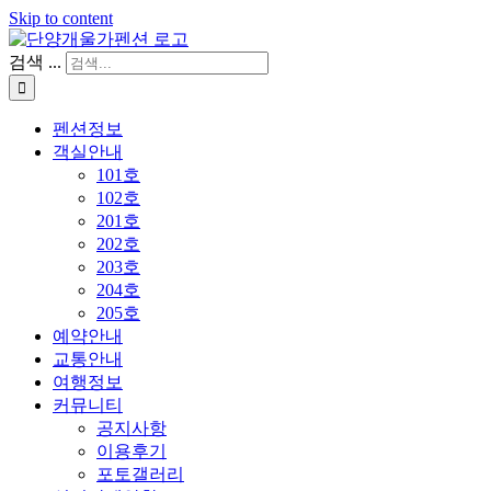
Skip to content
검색 ...
펜션정보
객실안내
101호
102호
201호
202호
203호
204호
205호
예약안내
교통안내
여행정보
커뮤니티
공지사항
이용후기
포토갤러리